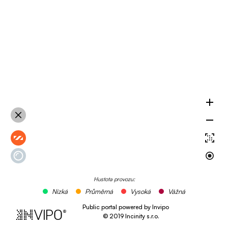
Hustota provozu:
Nízká
Průměrná
Vysoká
Vážná
Public portal powered by Invipo
©
2019
Incinity s.r.o.